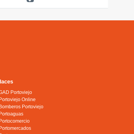
laces
GAD Portoviejo
Portoviejo Online
Bomberos Portoviejo
Portoaguas
Portocomercio
Portomercados